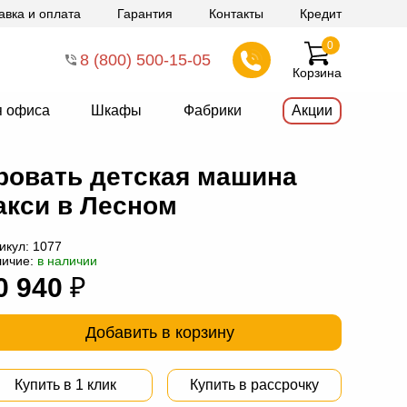
авка и оплата
Гарантия
Контакты
Кредит
0
8 (800) 500-15-05
Корзина
я офиса
Шкафы
Фабрики
Акции
ровать детская машина
акси в Лесном
икул:
1077
личие:
в наличии
0 940
₽
Добавить в корзину
Купить в 1 клик
Купить в рассрочку