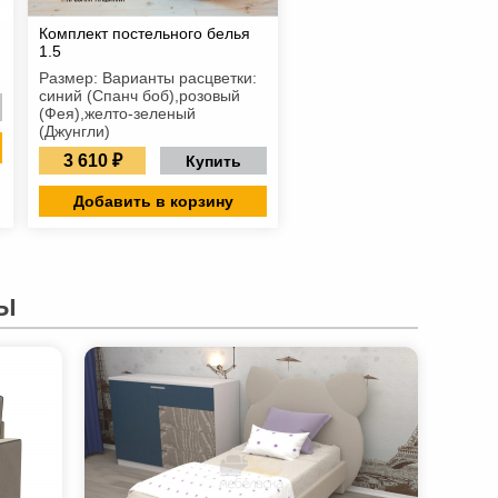
Комплект постельного белья
1.5
Размер: Варианты расцветки:
синий (Спанч боб),розовый
(Фея),желто-зеленый
(Джунгли)
3 610 ₽
Купить
Добавить в корзину
Ы