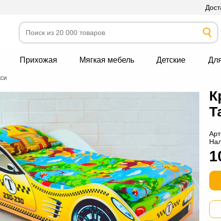
Дост
Прихожая
Мягкая мебель
Детские
Дл
кси
К
Т
Арт
На
1