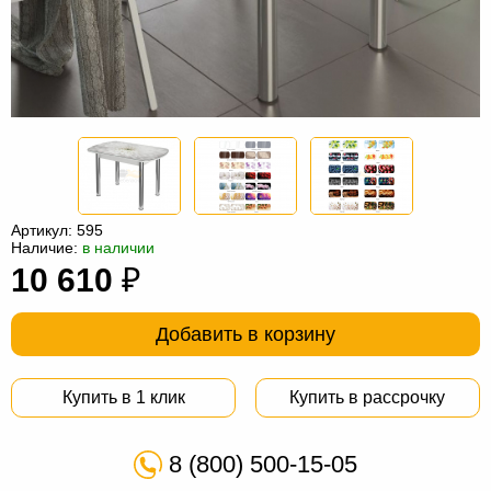
Офисная
мебель
Столы
под
Мебель
компьютер
для
Мебель
ванной
трансформер
Матрасы
Кресла-
Артикул:
595
мешки
Мебель
Наличие:
в наличии
10 610
₽
из
Садовая
ротанга
мебель
Косметологическое
Добавить в корзину
оборудование
Купить в 1 клик
Купить в рассрочку
8 (800) 500-15-05