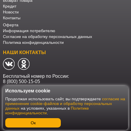
Возврат товара
Кредит
Новости
Контакты
Оферта
Информация потребителю
Согласие на обработку персональных данных
Политика конфиденциальности
НАШИ КОНТАКТЫ
Бесплатный номер по России:
8 (800) 500-15-05
Используем cookie
Наш интернет-магазин работает в соответствии с требованиями
Продолжая использовать сайт, вы подтверждаете
согласие на
Федерального закона от 27 июля 2006 года №152-ФЗ "О персональных
применение cookie-файлов и обработку персональных
данных". Оформить заказ на сайте Мебеласка возможно только при
данных
на условиях, указанных в
Политике
наличии согласия на обработку Ваших персональных данных. Для
конфиденциальности
.
улучшения работы сайта и его взаимодействия с пользователями мы
используем файлы cookie. Продолжая пользоваться сайтом, вы
соглашаетесь с использованием cookie.
Ок