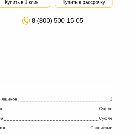
Купить в 1 клик
Купить в рассрочку
8 (800) 500-15-05
о ящиков
2
а
Суфле
са
Суфле
ция
С ящиками