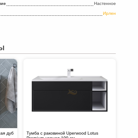
ние
Настенное
Ирлен
Ы
ная дуб
Тумба с раковиной Uperwood Lotus