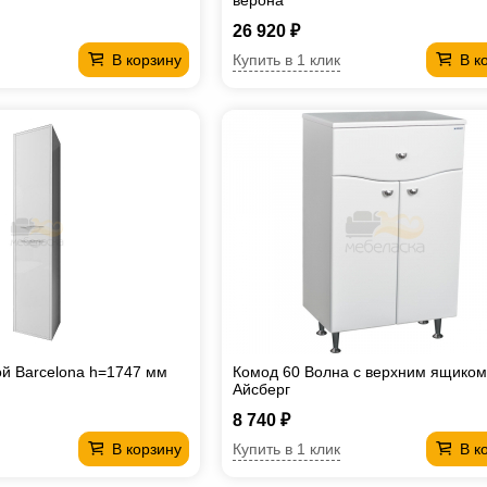
верона
26 920 ₽
Купить в 1 клик
В корзину
В к
й Barcelona h=1747 мм
Комод 60 Волна с верхним ящиком
Айсберг
8 740 ₽
Купить в 1 клик
В корзину
В к