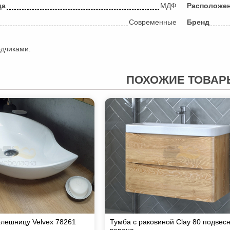
да
МДФ
Расположе
Современные
Бренд
одчиками.
ПОХОЖИЕ ТОВАР
олешницу Velvex 78261
Тумба с раковиной Clay 80 подвес