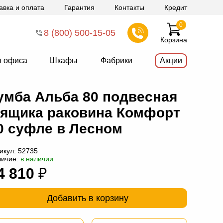
авка и оплата
Гарантия
Контакты
Кредит
0
8 (800) 500-15-05
Корзина
я офиса
Шкафы
Фабрики
Акции
умба Альба 80 подвесная
 ящика раковина Комфорт
0 суфле в Лесном
икул:
52735
личие:
в наличии
4 810
₽
Добавить в корзину