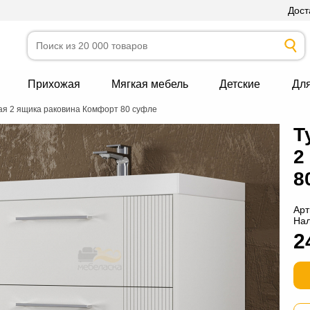
Дост
Прихожая
Мягкая мебель
Детские
Дл
ая 2 ящика раковина Комфорт 80 суфле
Т
2
8
Арт
На
2