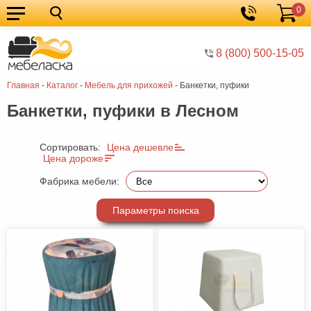
0
Кухонные
Корзина
гарнитуры
Мебель
8 (800) 500-15-05
для
Мебель
Главная
-
Каталог
-
Мебель для прихожей
-
Банкетки, пуфики
кухни
для
Кровати
Банкетки, пуфики в Лесном
спальни
Шкафы
Диваны
Сортировать:
Цена дешевле
Цена дороже
Мягкая
Фабрика мебели:
мебель
Детская
Параметры поиска
мебель
Мебель
в
Мебель
гостиную
для
Столы
прихожей
Комоды