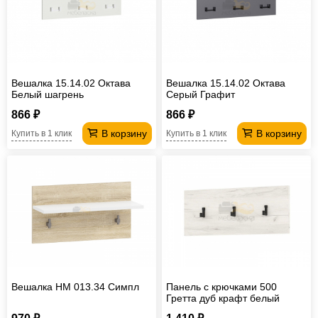
Офисная
мебель
Столы
под
Мебель
компьютер
для
Мебель
Вешалка 15.14.02 Октава
Вешалка 15.14.02 Октава
Белый шагрень
Серый Графит
ванной
трансформер
Матрасы
866 ₽
866 ₽
Кресла-
В корзину
В корзину
Купить в 1 клик
Купить в 1 клик
мешки
Мебель
из
Садовая
ротанга
мебель
Косметологическое
оборудование
Вешалка НМ 013.34 Симпл
Панель с крючками 500
Гретта дуб крафт белый