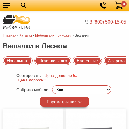
0
Кухонные
Корзина
гарнитуры
Мебель
8 (800) 500-15-05
для
Мебель
Главная
-
Каталог
-
Мебель для прихожей
-
Вешалки
кухни
для
Кровати
Вешалки в Лесном
спальни
Шкафы
Диваны
Напольные
Шкаф-вешалка
Настенные
С зеркало
Мягкая
Сортировать:
Цена дешевле
мебель
Детская
Цена дороже
мебель
Мебель
Фабрика мебели:
в
Мебель
Параметры поиска
гостиную
для
Столы
прихожей
Комоды