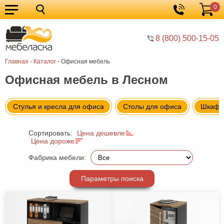
0
Кухонные
Корзина
гарнитуры
Мебель
8 (800) 500-15-05
для
Мебель
Главная
-
Каталог
-
Офисная мебель
кухни
для
Кровати
Офисная мебель в Лесном
спальни
Шкафы
Диваны
Стулья и кресла для офиса
Столы для офиса
Шкафы 
Мягкая
Сортировать:
Цена дешевле
мебель
Детская
Цена дороже
мебель
Мебель
Фабрика мебели:
в
Мебель
Параметры поиска
гостиную
для
Столы
прихожей
Комоды