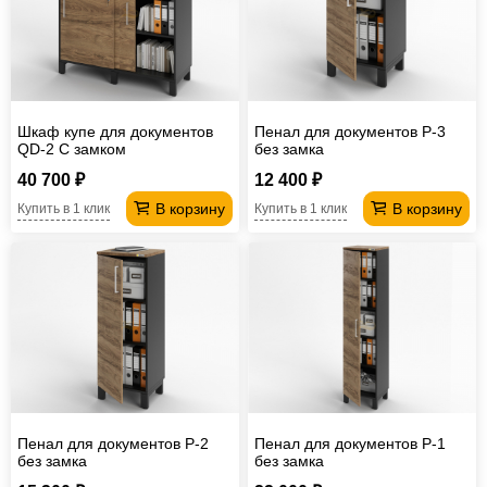
Офисная
мебель
Столы
под
Мебель
компьютер
для
Мебель
Шкаф купе для документов
Пенал для документов P-3
QD-2 С замком
без замка
ванной
трансформер
Матрасы
40 700 ₽
12 400 ₽
Кресла-
В корзину
В корзину
Купить в 1 клик
Купить в 1 клик
мешки
Мебель
из
Садовая
ротанга
мебель
Косметологическое
оборудование
Пенал для документов P-2
Пенал для документов P-1
без замка
без замка