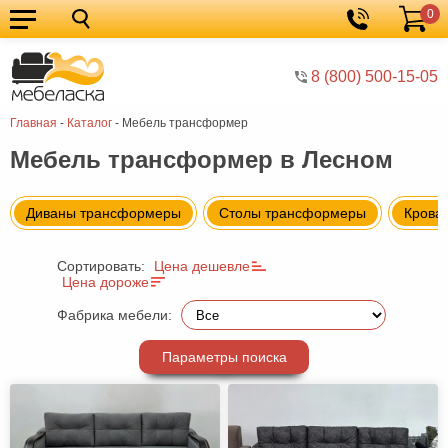
0
Кухонные
Корзина
гарнитуры
Мебель
8 (800) 500-15-05
для
Мебель
Главная
-
Каталог
-
Мебель трансформер
кухни
для
Кровати
Мебель трансформер в Лесном
спальни
Шкафы
Диваны
Диваны трансформеры
Столы трансформеры
Крова
Мягкая
Сортировать:
Цена дешевле
мебель
Детская
Цена дороже
мебель
Мебель
Фабрика мебели:
в
Мебель
Параметры поиска
гостиную
для
Столы
прихожей
Комоды