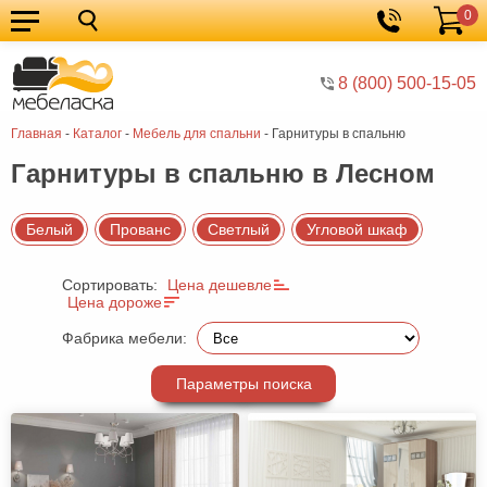
0
Кухонные
Корзина
гарнитуры
Мебель
8 (800) 500-15-05
для
Мебель
Главная
-
Каталог
-
Мебель для спальни
-
Гарнитуры в спальню
кухни
для
Кровати
Гарнитуры в спальню в Лесном
спальни
Шкафы
Диваны
Белый
Прованс
Светлый
Угловой шкаф
Мягкая
Сортировать:
Цена дешевле
мебель
Детская
Цена дороже
мебель
Мебель
Фабрика мебели:
в
Мебель
Параметры поиска
гостиную
для
Столы
прихожей
Комоды