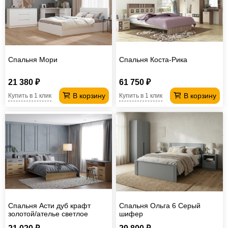
Офисная
мебель
Столы
под
Мебель
компьютер
для
Мебель
Спальня Мори
Спальня Коста-Рика
ванной
трансформер
Матрасы
21 380 ₽
61 750 ₽
Кресла-
В корзину
В корзину
Купить в 1 клик
Купить в 1 клик
мешки
Мебель
из
Садовая
ротанга
мебель
Косметологическое
оборудование
Спальня Асти дуб крафт
Спальня Ольга 6 Серый
золотой/ателье светлое
шифер