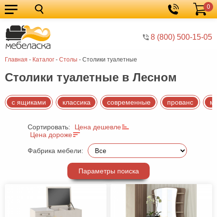
0
Кухонные
Корзина
гарнитуры
Мебель
8 (800) 500-15-05
для
Мебель
Главная
-
Каталог
-
Столы
-
Столики туалетные
кухни
для
Кровати
Столики туалетные в Лесном
спальни
Шкафы
Диваны
с ящиками
классика
современные
прованс
м
Мягкая
Сортировать:
Цена дешевле
мебель
Детская
Цена дороже
мебель
Мебель
Фабрика мебели:
в
Мебель
Параметры поиска
гостиную
для
Столы
прихожей
Комоды