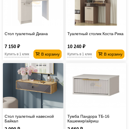
Офисная
мебель
Столы
под
Мебель
компьютер
для
Мебель
Стол туалетный Диана
Туалетный столик Коста-Рика
ванной
трансформер
Матрасы
7 150 ₽
10 240 ₽
Кресла-
В корзину
В корзину
Купить в 1 клик
Купить в 1 клик
мешки
Мебель
из
Садовая
ротанга
мебель
Косметологическое
оборудование
Стол туалетный навесной
Тумба Пандора ТБ-16
Байкал
Кашемир/айриш