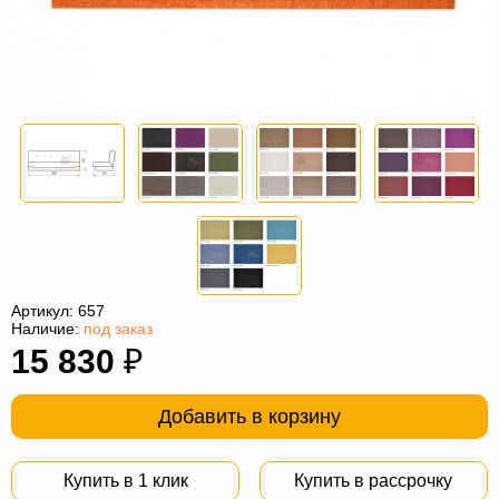
Офисная
мебель
Столы
под
Мебель
компьютер
для
Мебель
ванной
трансформер
Матрасы
Кресла-
мешки
Мебель
из
Садовая
Артикул:
657
ротанга
мебель
Косметологическое
Наличие:
под заказ
15 830
₽
оборудование
Добавить в корзину
Купить в 1 клик
Купить в рассрочку