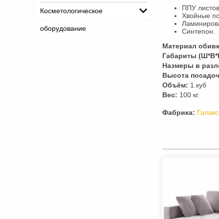
ППУ листов
Косметологическое
Хвойные по
Ламинирова
оборудование
Синтепон.
Материал обивк
Габариты (Ш*В*Г
Hазмеры в разл
Высота посадоч
Объём:
1.куб
Вес:
100 кг.
Фабрика:
Галакс