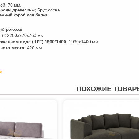
ой; 70 мм.
роды древесины; Брус сосна.
нный короб для белья;
и:
рогожка
) :
2200х970х760 мм
оженном виде (Ш*Г) 1930*1400:
1930х1400 мм
ного места:
420 мм
и
ПОХОЖИЕ ТОВАР