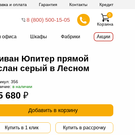
авка и оплата
Гарантия
Контакты
Кредит
0
8 (800) 500-15-05
Корзина
я офиса
Шкафы
Фабрики
Акции
иван Юпитер прямой
слан серый в Лесном
икул:
356
личие:
в наличии
5 680
₽
Добавить в корзину
Купить в 1 клик
Купить в рассрочку