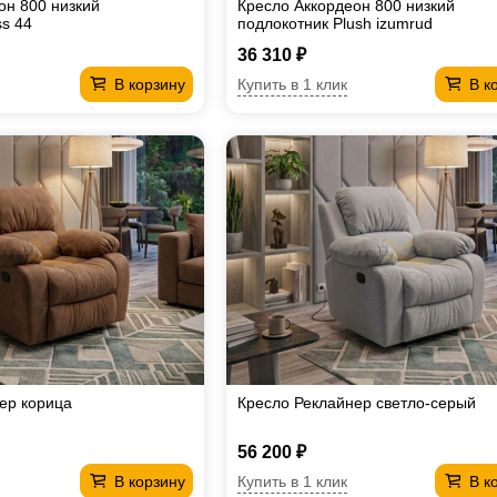
он 800 низкий
Кресло Аккордеон 800 низкий
ss 44
подлокотник Plush izumrud
36 310 ₽
Купить в 1 клик
В корзину
В к
ер корица
Кресло Реклайнер светло-серый
56 200 ₽
Купить в 1 клик
В корзину
В к