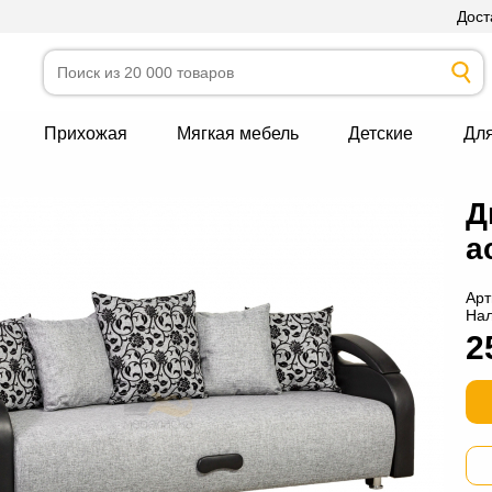
Дост
Прихожая
Мягкая мебель
Детские
Дл
Д
а
Арт
На
2