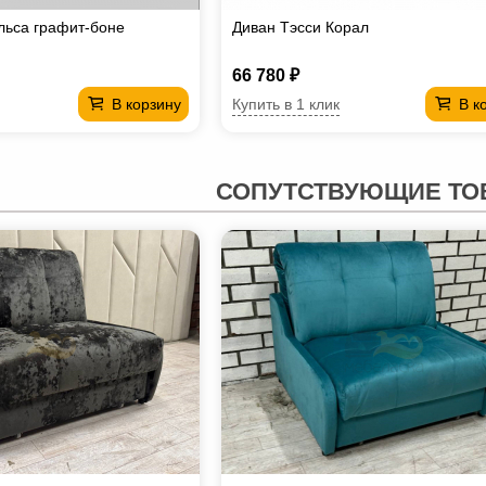
льса графит-боне
Диван Тэсси Корал
66 780 ₽
Купить в 1 клик
В корзину
В к
СОПУТСТВУЮЩИЕ ТО