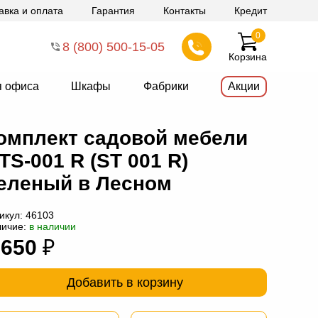
авка и оплата
Гарантия
Контакты
Кредит
0
8 (800) 500-15-05
Корзина
я офиса
Шкафы
Фабрики
Акции
омплект садовой мебели
TS-001 R (ST 001 R)
еленый в Лесном
икул:
46103
личие:
в наличии
 650
₽
Добавить в корзину