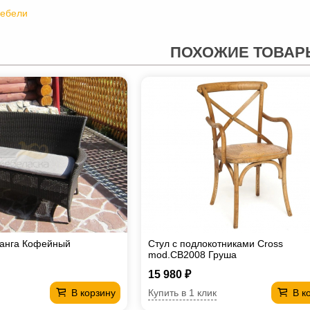
мебели
ПОХОЖИЕ ТОВАР
танга Кофейный
Стул с подлокотниками Cross
mod.CB2008 Груша
15 980 ₽
Купить в 1 клик
В корзину
В к