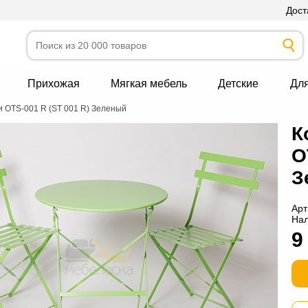
Дост
Прихожая
Мягкая мебель
Детские
Дл
 OTS-001 R (ST 001 R) Зеленый
К
O
З
Арт
На
9