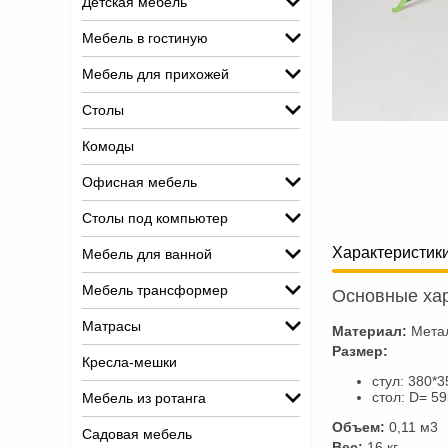
Детская мебель
Мебель в гостиную
Мебель для прихожей
Столы
Комоды
Офисная мебель
Столы под компьютер
Характеристик
Мебель для ванной
Мебель трансформер
Основные хар
Матрасы
Материал:
Мета
Размер:
Кресла-мешки
стул: 380*
стол: D= 5
Мебель из ротанга
Объем:
0,11 м3
Садовая мебель
Вес:
16 кг