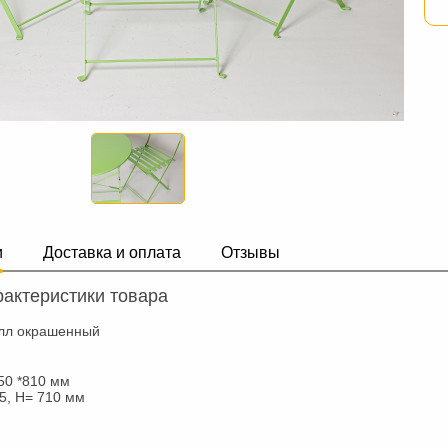
и
Доставка и оплата
Отзывы
актеристики товара
лл окрашенный
350 *810 мм
95, H= 710 мм