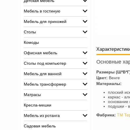
Детская мебель
Мебель в гостиную
Мебель для прихожей
Столы
Комоды
Характеристик
Офисная мебель
Основные хар
Столы под компьютер
Размеры (Ш*В*Г
Мебель для ванной
Цвет:
Венге
Материалы:
Мебель трансформер
плоский ис
Матрасы
каркас - а
основание 
Кресла-мешки
подушки - 
Фабрика:
ТМ Те
Мебель из ротанга
Садовая мебель