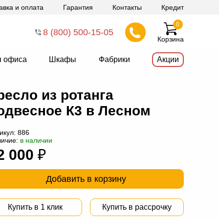
авка и оплата
Гарантия
Контакты
Кредит
0
8 (800) 500-15-05
Корзина
я офиса
Шкафы
Фабрики
Акции
ресло из ротанга
одвесное К3 в Лесном
икул:
886
личие:
в наличии
2 000
₽
Добавить в корзину
Купить в 1 клик
Купить в рассрочку