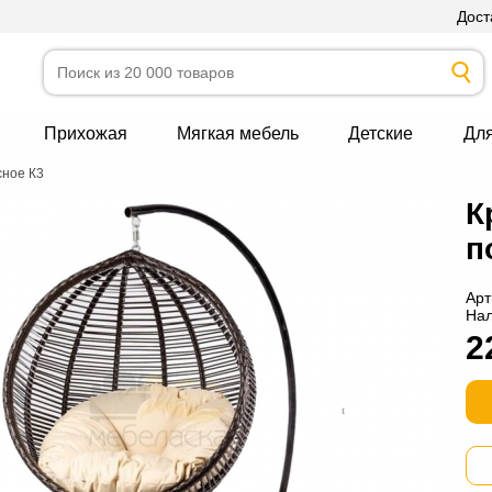
Дост
Прихожая
Мягкая мебель
Детские
Дл
сное К3
К
п
Арт
На
2