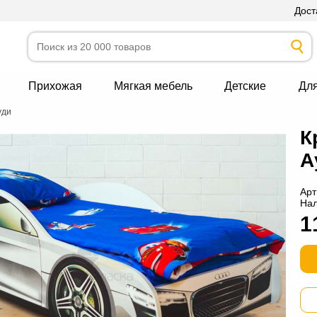
Дост
Прихожая
Мягкая мебель
Детские
Дл
уди
К
А
Арт
На
1