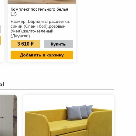
Комплект постельного белья
1.5
Размер: Варианты расцветки:
синий (Спанч боб),розовый
(Фея),желто-зеленый
(Джунгли)
3 610 ₽
Купить
Добавить в корзину
Ы