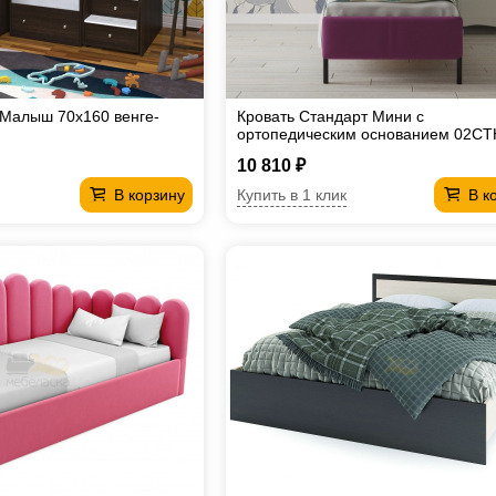
 Малыш 70х160 венге-
Кровать Стандарт Мини с
ортопедическим основанием 02С
800*2000
10 810 ₽
Купить в 1 клик
В корзину
В к