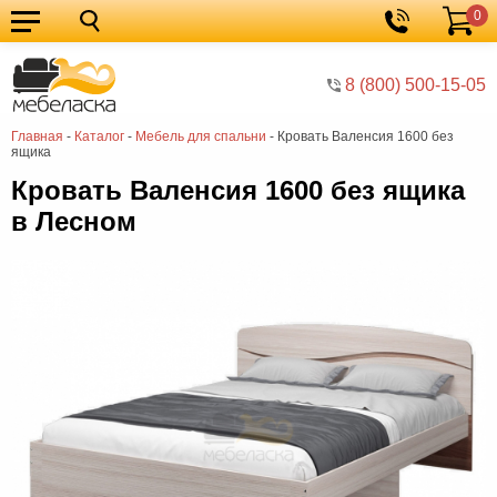
0
Кухонные
Корзина
гарнитуры
Мебель
8 (800) 500-15-05
для
Мебель
Главная
-
Каталог
-
Мебель для спальни
-
Кровать Валенсия 1600 без
кухни
для
Кровати
ящика
спальни
Шкафы
Кровать Валенсия 1600 без ящика
в Лесном
Диваны
Мягкая
мебель
Детская
мебель
Мебель
в
Мебель
гостиную
для
Столы
прихожей
Комоды