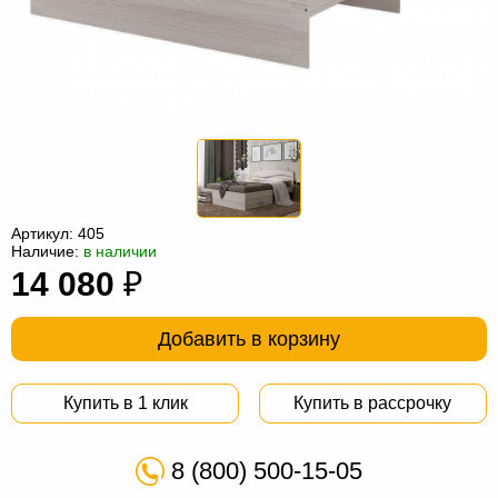
Офисная
мебель
Столы
под
Мебель
компьютер
для
Мебель
ванной
трансформер
Матрасы
Кресла-
Артикул:
405
мешки
Мебель
Наличие:
в наличии
14 080
₽
из
Садовая
ротанга
мебель
Косметологическое
Добавить в корзину
оборудование
Купить в 1 клик
Купить в рассрочку
8 (800) 500-15-05