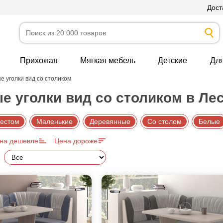
Дост
Прихожая
Мягкая мебель
Детские
Дл
е уголки вид со столиком
е уголки вид со столиком в Ле
естом
Маленькие
Деревянные
Со столом
Белые
на дешевле
Цена дороже