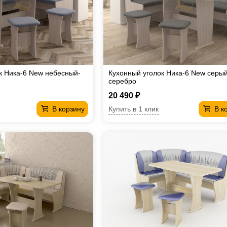
к Ника-6 New небесный-
Кухонный уголок Ника-6 New серый
серебро
20 490 ₽
Купить в 1 клик
В корзину
В к