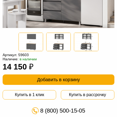
Офисная
мебель
Столы
под
Мебель
компьютер
для
Мебель
ванной
трансформер
Матрасы
Кресла-
Артикул:
59603
мешки
Мебель
Наличие:
в наличии
14 150
₽
из
Садовая
ротанга
мебель
Косметологическое
Добавить в корзину
оборудование
Купить в 1 клик
Купить в рассрочку
8 (800) 500-15-05