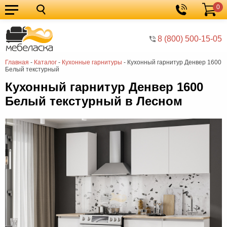
0
Кухонные
Корзина
гарнитуры
Мебель
8 (800) 500-15-05
для
Мебель
Главная
-
Каталог
-
Кухонные гарнитуры
-
Кухонный гарнитур Денвер 1600
кухни
для
Кровати
Белый текстурный
спальни
Шкафы
Кухонный гарнитур Денвер 1600
Белый текстурный в Лесном
Диваны
Мягкая
мебель
Детская
мебель
Мебель
в
Мебель
гостиную
для
Столы
прихожей
Комоды