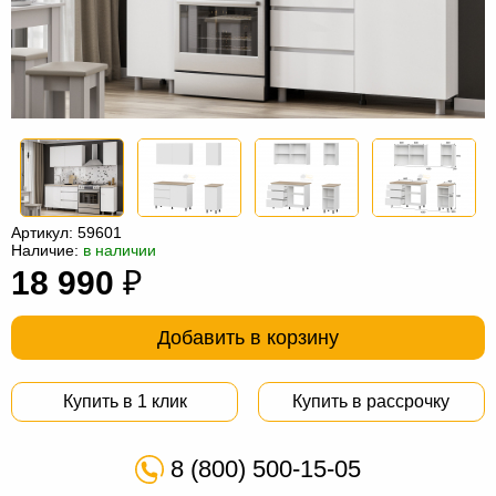
Офисная
мебель
Столы
под
Мебель
компьютер
для
Мебель
ванной
трансформер
Матрасы
Кресла-
Артикул:
59601
мешки
Мебель
Наличие:
в наличии
18 990
₽
из
Садовая
ротанга
мебель
Косметологическое
Добавить в корзину
оборудование
Купить в 1 клик
Купить в рассрочку
8 (800) 500-15-05