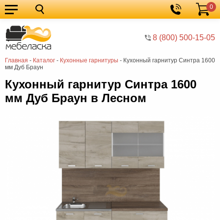
0
Кухонные
Корзина
гарнитуры
Мебель
8 (800) 500-15-05
для
Мебель
Главная
-
Каталог
-
Кухонные гарнитуры
-
Кухонный гарнитур Синтра 1600
кухни
для
Кровати
мм Дуб Браун
спальни
Шкафы
Кухонный гарнитур Синтра 1600
мм Дуб Браун в Лесном
Диваны
Мягкая
мебель
Детская
мебель
Мебель
в
Мебель
гостиную
для
Столы
прихожей
Комоды