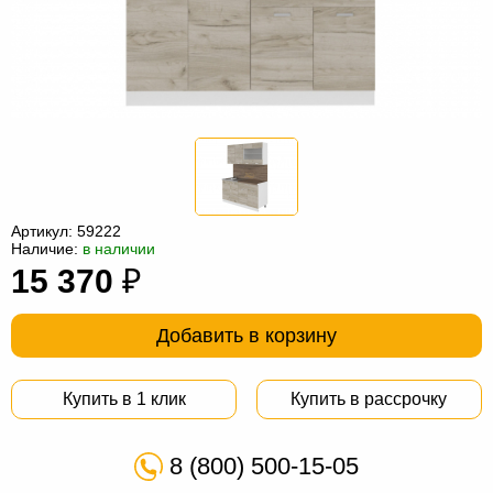
Офисная
мебель
Столы
под
Мебель
компьютер
для
Мебель
ванной
трансформер
Матрасы
Кресла-
Артикул:
59222
мешки
Мебель
Наличие:
в наличии
15 370
₽
из
Садовая
ротанга
мебель
Косметологическое
Добавить в корзину
оборудование
Купить в 1 клик
Купить в рассрочку
8 (800) 500-15-05