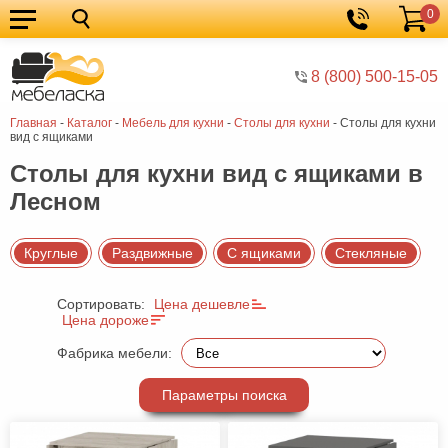
0
Кухонные
Корзина
гарнитуры
Мебель
8 (800) 500-15-05
для
Мебель
Главная
-
Каталог
-
Мебель для кухни
-
Cтолы для кухни
-
Cтолы для кухни
кухни
для
Кровати
вид с ящиками
спальни
Шкафы
Cтолы для кухни вид с ящиками в
Лесном
Диваны
Мягкая
Круглые
Раздвижные
С ящиками
Стекляные
мебель
Детская
Сортировать:
Цена дешевле
мебель
Мебель
Цена дороже
в
Мебель
Фабрика мебели:
гостиную
для
Столы
Параметры поиска
прихожей
Комоды