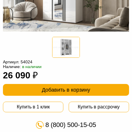
Офисная
мебель
Столы
под
Мебель
компьютер
для
Мебель
ванной
трансформер
Матрасы
Кресла-
Артикул:
54024
мешки
Мебель
Наличие:
в наличии
26 090
₽
из
Садовая
ротанга
мебель
Косметологическое
Добавить в корзину
оборудование
Купить в 1 клик
Купить в рассрочку
8 (800) 500-15-05