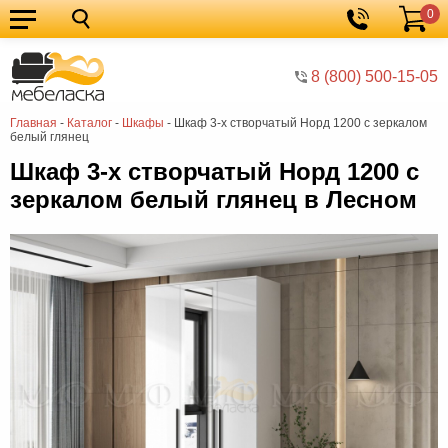
0
Кухонные
Корзина
гарнитуры
Мебель
8 (800) 500-15-05
для
Мебель
Главная
-
Каталог
-
Шкафы
-
Шкаф 3-х створчатый Норд 1200 с зеркалом
кухни
для
Кровати
белый глянец
спальни
Шкафы
Шкаф 3-х створчатый Норд 1200 с
зеркалом белый глянец в Лесном
Диваны
Мягкая
мебель
Детская
мебель
Мебель
в
Мебель
гостиную
для
Столы
прихожей
Комоды