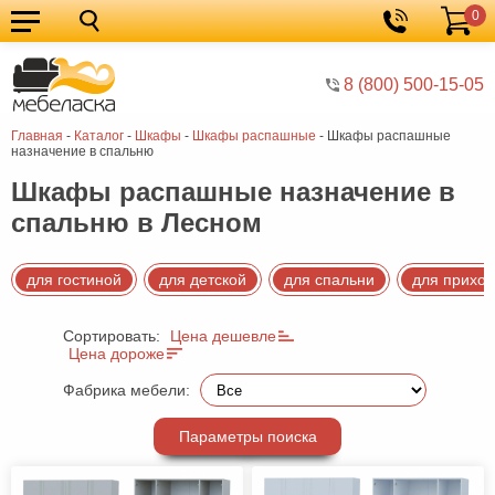
0
Кухонные
Корзина
гарнитуры
Мебель
8 (800) 500-15-05
для
Мебель
Главная
-
Каталог
-
Шкафы
-
Шкафы распашные
-
Шкафы распашные
кухни
для
Кровати
назначение в спальню
спальни
Шкафы
Шкафы распашные назначение в
спальню в Лесном
Диваны
Мягкая
для гостиной
для детской
для спальни
для прихо
мебель
Детская
Сортировать:
Цена дешевле
мебель
Мебель
Цена дороже
в
Мебель
Фабрика мебели:
гостиную
для
Столы
Параметры поиска
прихожей
Комоды