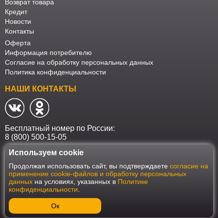
Возврат товара
Кредит
Новости
Контакты
Оферта
Информация потребителю
Согласие на обработку персональных данных
Политика конфиденциальности
НАШИ КОНТАКТЫ
Бесплатный номер по России:
8 (800) 500-15-05
Используем cookie
Наш интернет-магазин работает в соответствии с требованиями
Продолжая использовать сайт, вы подтверждаете
согласие на
Федерального закона от 27 июля 2006 года №152-ФЗ "О персональных
применение cookie-файлов и обработку персональных
данных". Оформить заказ на сайте Мебеласка возможно только при
данных
на условиях, указанных в
Политике
наличии согласия на обработку Ваших персональных данных. Для
конфиденциальности
.
улучшения работы сайта и его взаимодействия с пользователями мы
используем файлы cookie. Продолжая пользоваться сайтом, вы
соглашаетесь с использованием cookie.
Ок