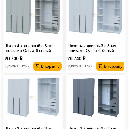
Офисная
мебель
Столы
под
Мебель
компьютер
для
Мебель
ванной
трансформер
Матрасы
Шкаф 4-х дверный с 3-мя
Шкаф 4-х дверный с 3-мя
ящиками Ольга-6 серый
ящиками Ольга-6 белый
Кресла-
26 740 ₽
26 740 ₽
мешки
Мебель
В корзину
В корзину
Купить в 1 клик
Купить в 1 клик
из
Садовая
ротанга
мебель
Косметологическое
оборудование
Шкаф 3-х дверный с 3-мя
Шкаф 3-х дверный с 3-мя