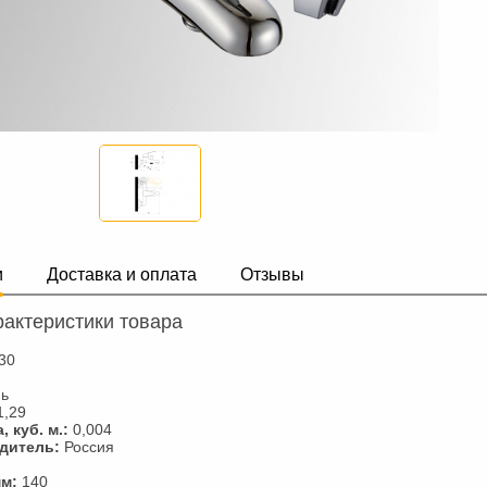
и
Доставка и оплата
Отзывы
актеристики товара
30
нь
1,29
 куб. м.:
0,004
дитель:
Россия
мм:
140