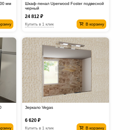
800 мм
Шкаф-пенал Uperwood Foster подвесной
черный
24 812 ₽
Купить в 1 клик
орзину
В корзину
0
Зеркало Vegas
6 620 ₽
Купить в 1 клик
орзину
В корзину