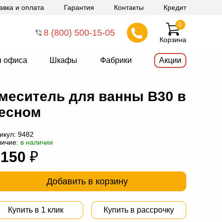
авка и оплата
Гарантия
Контакты
Кредит
0
8 (800) 500-15-05
Корзина
я офиса
Шкафы
Фабрики
Акции
меситель для ванны В30 в
есном
икул:
9482
личие:
в наличии
 150
₽
Добавить в корзину
Купить в 1 клик
Купить в рассрочку