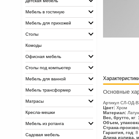
Детская мебель
Мебель в гостиную
Мебель для прихожей
Столы
Комоды
Офисная мебель
Столы под компьютер
Характеристик
Мебель для ванной
Мебель трансформер
Основные хар
Матрасы
Артикул СЛ-ОД-В
Цвет:
Хром
Кресла-мешки
Материал:
Лату
Вес, брутто, кг
: 
Объем, упаковка,
Мебель из ротанга
Страна-произво
Гарантия, год
: 8
Садовая мебель
Длина излива, 