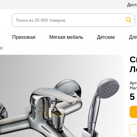
Дост
Прихожая
Мягкая мебель
Детские
Дл
30
С
Л
Арт
На
5