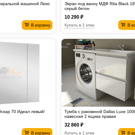
тиральной машиной Люкс
Экран под ванну МДФ Rita Black 1
серый бетон
10 290 ₽
Купить в 1 клик
В корзину
В к
скар 70 Идеал левый/
Тумба с раковиной Dallas Luxe 100
навесная 2 ящика правая
32 860 ₽
Купить в 1 клик
В корзину
В к