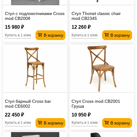
Стул с подлокотниками Cross
Стул Thonet classic chair
mod.CB2008
mod.СB2345
15 980 ₽
12 260 ₽
В корзину
В корзину
Купить в 1 клик
Купить в 1 клик
Стул барный Cross bar
Стул Cross mod.CB2001
mod.CE6002
Груша
22 450 ₽
10 950 ₽
В корзину
В корзину
Купить в 1 клик
Купить в 1 клик