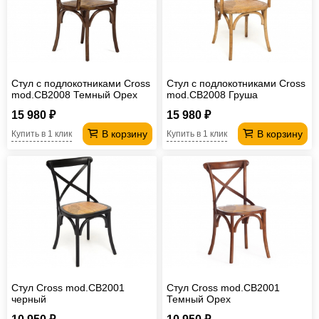
Офисная
мебель
Столы
под
Мебель
компьютер
для
Мебель
Стул с подлокотниками Cross
Стул с подлокотниками Cross
mod.CB2008 Темный Орех
mod.CB2008 Груша
ванной
трансформер
Матрасы
15 980 ₽
15 980 ₽
Кресла-
В корзину
В корзину
Купить в 1 клик
Купить в 1 клик
мешки
Мебель
из
Садовая
ротанга
мебель
Косметологическое
оборудование
Стул Cross mod.CB2001
Стул Cross mod.CB2001
черный
Темный Орех