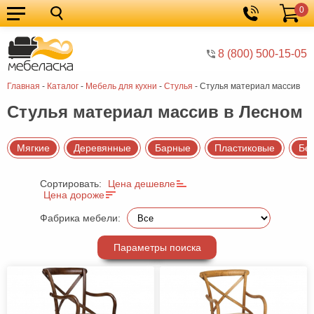
0
Кухонные
Корзина
гарнитуры
Мебель
8 (800) 500-15-05
для
Мебель
Главная
-
Каталог
-
Мебель для кухни
-
Стулья
-
Стулья материал массив
кухни
для
Кровати
Стулья материал массив в Лесном
спальни
Шкафы
Диваны
Мягкие
Деревянные
Барные
Пластиковые
Бе
Мягкая
Сортировать:
Цена дешевле
мебель
Детская
Цена дороже
мебель
Мебель
Фабрика мебели:
в
Мебель
Параметры поиска
гостиную
для
Столы
прихожей
Комоды