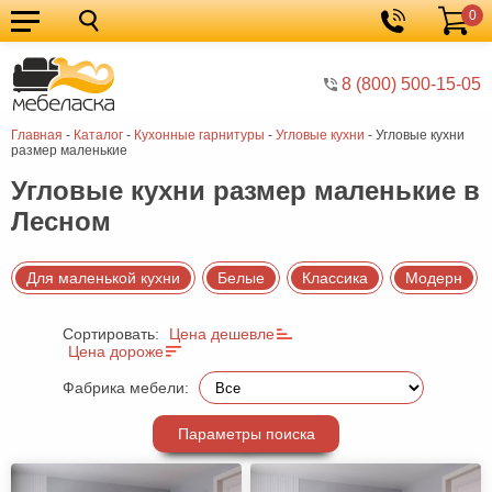
0
Кухонные
Корзина
гарнитуры
Мебель
8 (800) 500-15-05
для
Мебель
Главная
-
Каталог
-
Кухонные гарнитуры
-
Угловые кухни
-
Угловые кухни
кухни
для
Кровати
размер маленькие
спальни
Шкафы
Угловые кухни размер маленькие в
Лесном
Диваны
Мягкая
Для маленькой кухни
Белые
Классика
Модерн
мебель
Детская
Сортировать:
Цена дешевле
мебель
Мебель
Цена дороже
в
Мебель
Фабрика мебели:
гостиную
для
Столы
Параметры поиска
прихожей
Комоды