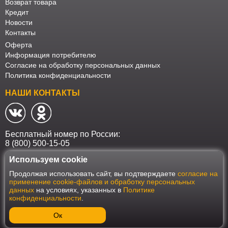
Возврат товара
Кредит
Новости
Контакты
Оферта
Информация потребителю
Согласие на обработку персональных данных
Политика конфиденциальности
НАШИ КОНТАКТЫ
Бесплатный номер по России:
8 (800) 500-15-05
Используем cookie
Наш интернет-магазин работает в соответствии с требованиями
Продолжая использовать сайт, вы подтверждаете
согласие на
Федерального закона от 27 июля 2006 года №152-ФЗ "О персональных
применение cookie-файлов и обработку персональных
данных". Оформить заказ на сайте Мебеласка возможно только при
данных
на условиях, указанных в
Политике
наличии согласия на обработку Ваших персональных данных. Для
конфиденциальности
.
улучшения работы сайта и его взаимодействия с пользователями мы
используем файлы cookie. Продолжая пользоваться сайтом, вы
соглашаетесь с использованием cookie.
Ок