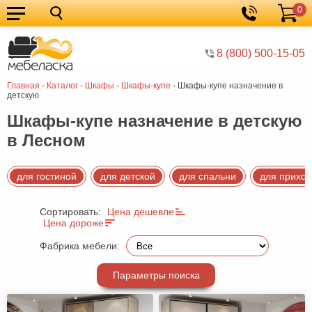
0
Кухонные
Корзина
гарнитуры
Мебель
8 (800) 500-15-05
для
Мебель
Главная
-
Каталог
-
Шкафы
-
Шкафы-купе
-
Шкафы-купе назначение в
кухни
для
Кровати
детскую
спальни
Шкафы
Шкафы-купе назначение в детскую
в Лесном
Диваны
Мягкая
для гостиной
для детской
для спальни
для прихо
мебель
Детская
Сортировать:
Цена дешевле
мебель
Мебель
Цена дороже
в
Мебель
Фабрика мебели:
гостиную
для
Столы
Параметры поиска
прихожей
Комоды