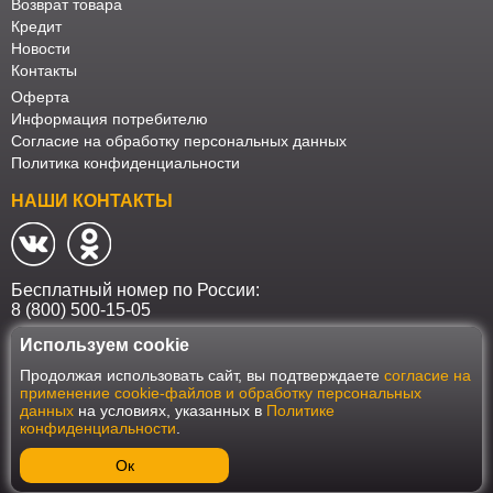
Возврат товара
Кредит
Новости
Контакты
Оферта
Информация потребителю
Согласие на обработку персональных данных
Политика конфиденциальности
НАШИ КОНТАКТЫ
Бесплатный номер по России:
8 (800) 500-15-05
Используем cookie
Наш интернет-магазин работает в соответствии с требованиями
Продолжая использовать сайт, вы подтверждаете
согласие на
Федерального закона от 27 июля 2006 года №152-ФЗ "О персональных
применение cookie-файлов и обработку персональных
данных". Оформить заказ на сайте Мебеласка возможно только при
данных
на условиях, указанных в
Политике
наличии согласия на обработку Ваших персональных данных. Для
конфиденциальности
.
улучшения работы сайта и его взаимодействия с пользователями мы
используем файлы cookie. Продолжая пользоваться сайтом, вы
соглашаетесь с использованием cookie.
Ок