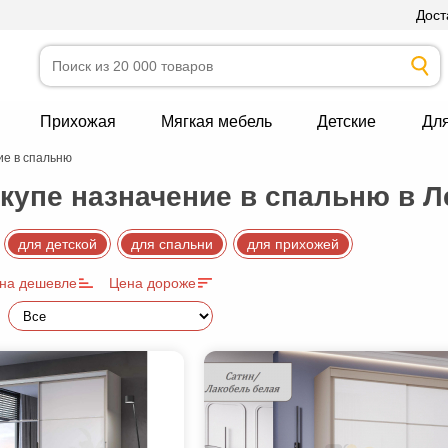
Дост
Прихожая
Мягкая мебель
Детские
Дл
е в спальню
упе назначение в спальню в 
для детской
для спальни
для прихожей
на дешевле
Цена дороже