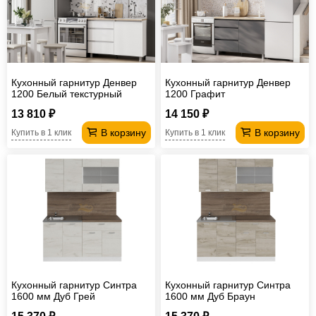
Офисная
мебель
Столы
под
Мебель
компьютер
для
Мебель
Кухонный гарнитур Денвер
Кухонный гарнитур Денвер
1200 Белый текстурный
1200 Графит
ванной
трансформер
Матрасы
13 810 ₽
14 150 ₽
Кресла-
В корзину
В корзину
Купить в 1 клик
Купить в 1 клик
мешки
Мебель
из
Садовая
ротанга
мебель
Косметологическое
оборудование
Кухонный гарнитур Синтра
Кухонный гарнитур Синтра
1600 мм Дуб Грей
1600 мм Дуб Браун