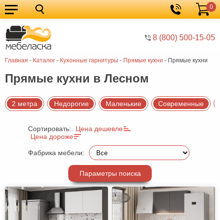
0
Кухонные
Корзина
гарнитуры
Мебель
8 (800) 500-15-05
для
Мебель
Главная
-
Каталог
-
Кухонные гарнитуры
-
Прямые кухни
-
Прямые кухни
кухни
для
Кровати
Прямые кухни в Лесном
спальни
Шкафы
Диваны
2 метра
Недорогие
Маленькие
Современные
Мягкая
Сортировать:
Цена дешевле
мебель
Детская
Цена дороже
мебель
Мебель
Фабрика мебели:
в
Мебель
Параметры поиска
гостиную
для
Столы
прихожей
Комоды